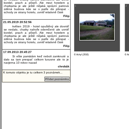
bordel, prach a plíseň. Ale mezi hotelem a
chatkama je ale ještě nějaká správní patrová
1
2
zděná budova kde se v patře dá přespat -
schody ze strany hotelu, uvnitř relativně čisté
Filip
21.05.2019 20:52:56
květen 2019 - hotel opuštěný ale dovnitř
se nedalo, chatky nahoře odemčené ale uvnitř
bordel, prach a plíseň. Ale mezi hotelem a
chatkama je ale ještě nějaká správní patrová
zděná budova kde se v patře dá přespat -
schody ze strany hotelu, uvnitř relativně čisté
Filip
17.09.2013 20:45:27
© Achyl (2010)
© Ac
Si ešte pamätám keď neboli zamknuté a
dalo sa tam prespať celkom luxusne ale to je
navjerna 10 rokov nazad
chrobák
K tomuto objektu je tu celkem 3 poznámek...
Přidat poznámku