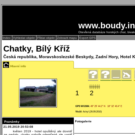
www.boudy.in
Otevřená databáze horských chat, biva
Index
Vyhledat objekt
Přidat objekt
Zobrazit mapu
Export GPS
Chatky, Bílý Kříž
Česká republika, Moravskoslezské Beskydy, Zadní Hory, Hotel K
Hlavní info
1
2
GPS WGS84:
49° 29’ 44.2” N 18° 32’ 40.4” E
Vložil:
Achyl (26.09.2010)
Fotogalerie
Poznámky
21.05.2019 20:53:08
květen 2019 - hotel opuštěný ale dovnitř
se nedalo, chatky nahoře odemčené ale uvnitř