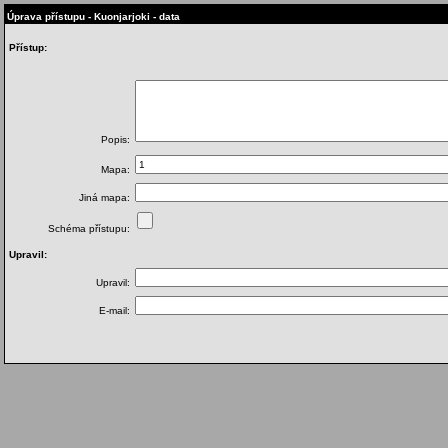
Úprava přístupu - Kuonjarjoki - data
Přístup:
Popis:
Mapa:
Jiná mapa:
Schéma přístupu:
Upravil:
Upravil:
E-mail: