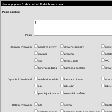
Úprava popisu - Szałas na Hali Cudzichowej - data
Popis objektu:
Popis:
Základní vybavení:
nouzové pryčny
dřevěné palandy
poste
matrace
přikrývky
polšt
stůl
lavice / židle
WC
hliněná podlaha
kamenná podlaha
dřevě
Vytápění / osvětlení:
otevřené ohniště
kamna s plotnou
troub
krb
PB vařič
PB l
petrolejová lampa
elektrické osvětlení
Ostatní vybavení:
pila
sekyra
lopat
základní nádobí
kompletní kuchyňské vybavení
nouzo