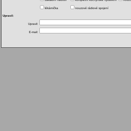
lékárnička
nouzové rádiové spojení
Upravil:
Upravil:
E-mail: