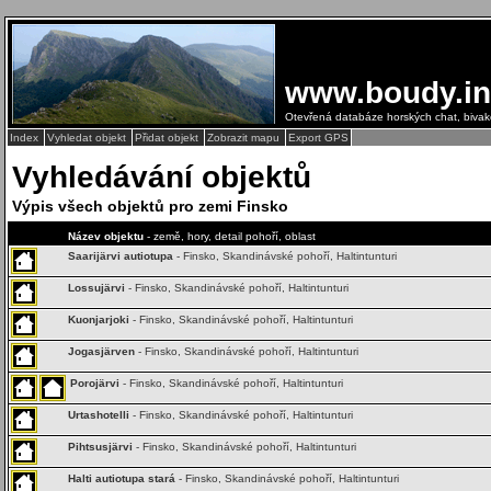
www.boudy.in
Otevřená databáze horských chat, biva
Index
Vyhledat objekt
Přidat objekt
Zobrazit mapu
Export GPS
Vyhledávání objektů
Výpis všech objektů pro zemi Finsko
Název objektu
- země, hory, detail pohoří, oblast
Saarijärvi autiotupa
- Finsko, Skandinávské pohoří, Haltintunturi
Lossujärvi
- Finsko, Skandinávské pohoří, Haltintunturi
Kuonjarjoki
- Finsko, Skandinávské pohoří, Haltintunturi
Jogasjärven
- Finsko, Skandinávské pohoří, Haltintunturi
Porojärvi
- Finsko, Skandinávské pohoří, Haltintunturi
Urtashotelli
- Finsko, Skandinávské pohoří, Haltintunturi
Pihtsusjärvi
- Finsko, Skandinávské pohoří, Haltintunturi
Halti autiotupa stará
- Finsko, Skandinávské pohoří, Haltintunturi