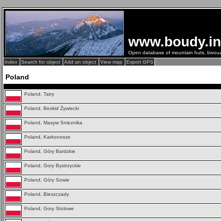
www.boudy.in
Open database of mountain huts, bivou
Index
Search for object
Add an object
View map
Export GPS
Poland
Poland, Tatry
Poland, Beskid Źywiecki
Poland, Masyw Snieznika
Poland, Karkonosze
Poland, Góry Bardzkie
Poland, Gory Bystrzyckie
Poland, Góry Sowie
Poland, Bieszczady
Poland, Gory Stolowe