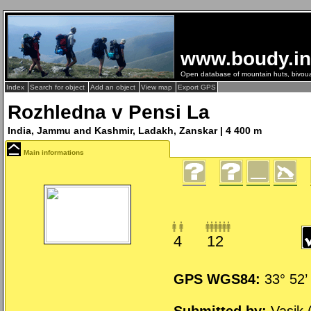
www.boudy.in
Open database of mountain huts, bivou
Index
Search for object
Add an object
View map
Export GPS
Rozhledna v Pensi La
India, Jammu and Kashmir, Ladakh, Zanskar | 4 400 m
Main informations
4
12
GPS WGS84:
33° 52’