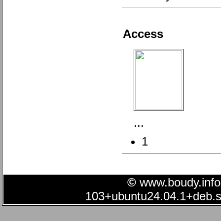
Access
...
1
©
www.boudy.info |
103+ubuntu24.04.1+deb.su