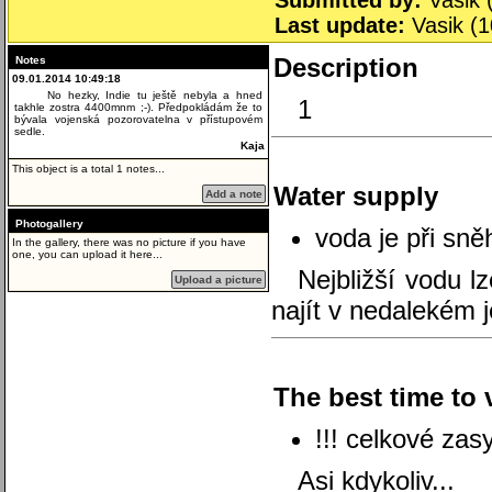
Submitted by:
Vasik 
Last update:
Vasik (1
Description
Notes
09.01.2014 10:49:18
No hezky, Indie tu ještě nebyla a hned
1
takhle zostra 4400mnm ;-). Předpokládám že to
bývala vojenská pozorovatelna v přístupovém
sedle.
Kaja
This object is a total 1 notes...
Water supply
Add a note
Photogallery
voda je při sn
In the gallery, there was no picture if you have
one, you can upload it here...
Nejbližší vodu l
Upload a picture
najít v nedalekém 
The best time to v
!!! celkové za
Asi kdykoliv...