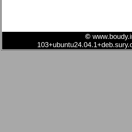
©
www.boudy.in
103+ubuntu24.04.1+deb.sury.o