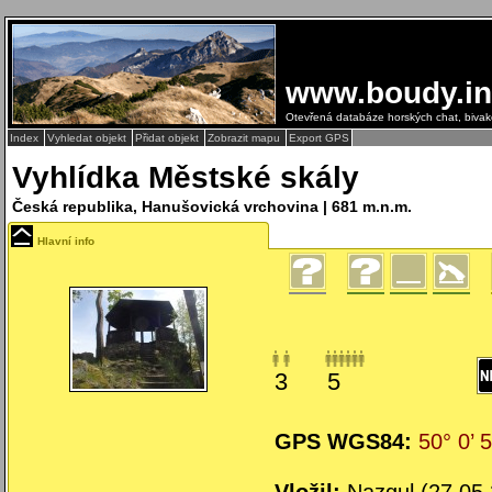
www.boudy.in
Otevřená databáze horských chat, biva
Index
Vyhledat objekt
Přidat objekt
Zobrazit mapu
Export GPS
Vyhlídka Městské skály
Česká republika, Hanušovická vrchovina | 681 m.n.m.
Hlavní info
3
5
GPS WGS84:
50° 0’ 