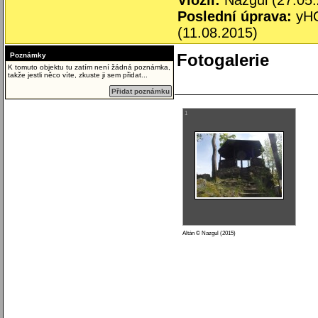
Vložil:
Nazgul (27.05.
Poslední úprava:
yH
(11.08.2015)
Fotogalerie
Poznámky
K tomuto objektu tu zatím není žádná poznámka,
takže jestli něco víte, zkuste ji sem přidat...
Přidat poznámku
1
Altán © Nazgul (2015)