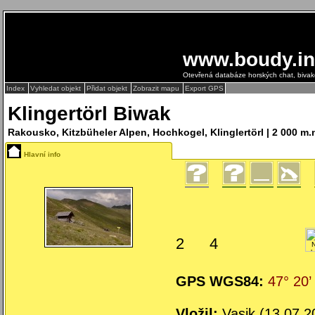
www.boudy.in
Otevřená databáze horských chat, biva
Index
Vyhledat objekt
Přidat objekt
Zobrazit mapu
Export GPS
Klingertörl Biwak
Rakousko, Kitzbüheler Alpen, Hochkogel, Klinglertörl | 2 000 m.
Hlavní info
2
4
GPS WGS84:
47° 20’
Vložil:
Vasik (13.07.2