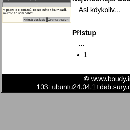
...
Asi kdykoliv...
V galerii je 6 obrázků, pokud máte nějaký další,
můžete ho sem nahrát...
Nahrát obrázek
Zobrazit galerii
Přístup
...
1
©
www.boudy.in
103+ubuntu24.04.1+deb.sury.o