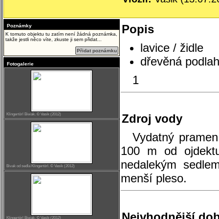
Popis
Poznámky
K tomuto objektu tu zatím není žádná poznámka,
takže jestli něco víte, zkuste ji sem přidat...
lavice / židle
Přidat poznámku
dřevěná podla
Fotogalerie
1
Klingertörl Biwak. © Vasik (2012)
Zdroj vody
Vydatný pramen 
100 m od ojdekt
nedalekým sedlem 
Bivak od sedla Klingertörl. © Vasik (2012)
menší pleso.
Nejvhodnější dob
Klingertörl Biwak. © Vasik (2012)