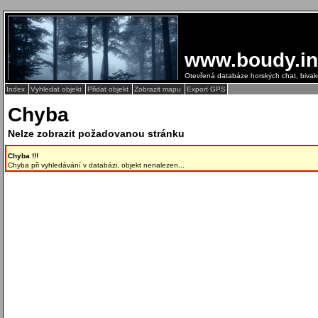
www.boudy.in
Otevřená databáze horských chat, biva
Index
Vyhledat objekt
Přidat objekt
Zobrazit mapu
Export GPS
Chyba
Nelze zobrazit požadovanou stránku
Chyba !!!
Chyba při vyhledávání v databázi, objekt nenalezen...